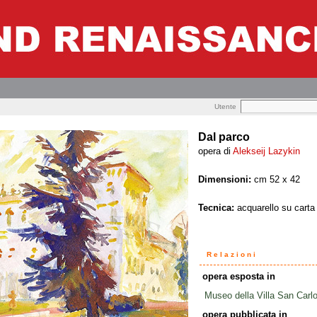
Utente
Dal parco
opera di
Alekseij Lazykin
Dimensioni:
cm 52 x 42
Tecnica:
acquarello su carta
Relazioni
opera esposta in
Museo della Villa San Carl
opera pubblicata in