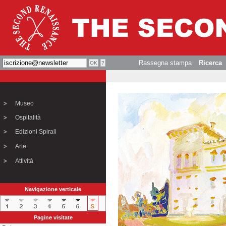
Rassegna stampa
Ricerca
Museo
Ospitalità
Edizioni Spirali
Arte
Attività
Navigazione verticale
Pagine visitate