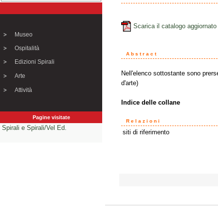
Scarica il catalogo aggiornato
Museo
Ospitalità
Abstract
Edizioni Spirali
Nell'elenco sottostante sono prersent
Arte
d'arte)
Attività
Indice delle collane
Pagine visitate
Relazioni
Spirali e Spirali/Vel Ed.
siti di riferimento