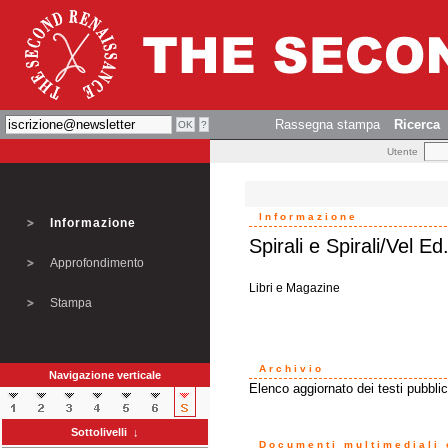
Rassegna stampa
Ricerca
Utente
Informazione
Informazione
Spirali e Spirali/Vel Ed
Approfondimento
Libri e Magazine
Stampa
Archivio
Navigazione verticale
Elenco aggiornato dei testi pubblica
Sottolivelli ↓
Documenti multimediali o