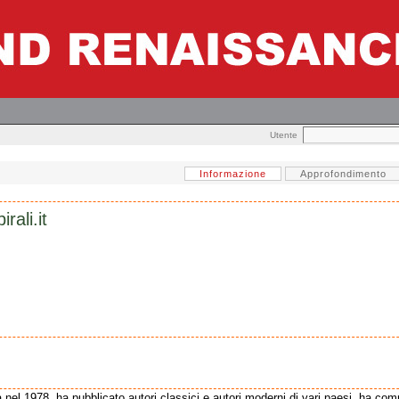
Utente
Informazione
Approfondimento
rali.it
 nel 1978, ha pubblicato autori classici e autori moderni di vari paesi, ha compiu