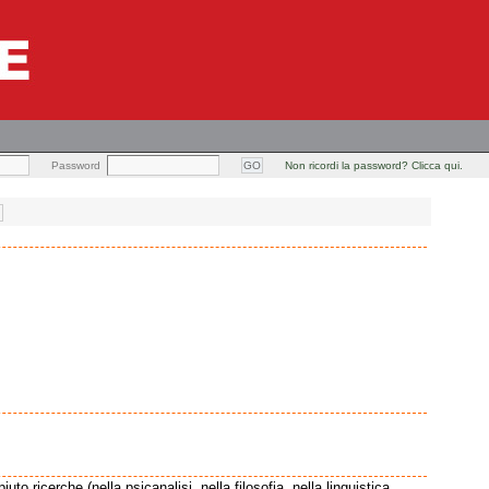
Password
Non ricordi la password? Clicca qui.
to ricerche (nella psicanalisi, nella filosofia, nella linguistica,