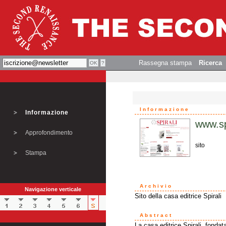
Rassegna stampa
Ricerca
Informazione
Informazione
www.spi
Approfondimento
sito
Stampa
Archivio
Navigazione verticale
Sito della casa editrice Spirali
Abstract
La casa editrice Spirali, fondata