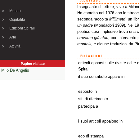
Abstract
Insegnante di lettere, vive a Milano
Museo
Ha esordito nel 1976 con la straor
seconda raccolta
Millimetri
, un li
Ospitalità
un padre
(Mondadori 1989). Nel 1
Edizioni Spirali
poetico così implosivo trova una c
Arte
eravamo già stati
, con intervento p
mantelli
, e alcune traduzioni da P
Attività
Relazioni
articoli apparsi sulle riviste edite 
Pagine visitate
Spirali
Milo De Angelis
il suo contributo appare in
esposto in
siti di riferimento
partecipa a
i suoi articoli appaiono in
eco di stampa