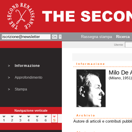
Rassegna stampa
Ricerca
Utente
Informazione
Informazione
Milo De 
Approfondimento
(Milano, 1951)
Stampa
Navigazione verticale
Archivio
Autore di articoli e contributi pubbli